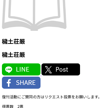
穢土荘厳
穢土荘厳
復刊活動にご賛同の方はリクエスト投票をお願いします。
得票数
2
票