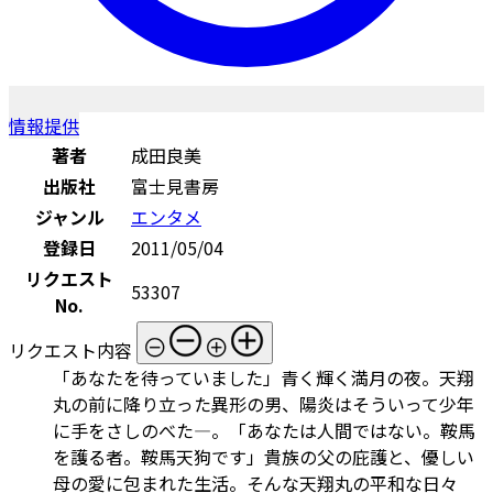
情報提供
著者
成田良美
出版社
富士見書房
ジャンル
エンタメ
登録日
2011/05/04
リクエスト
53307
No.
リクエスト内容
「あなたを待っていました」青く輝く満月の夜。天翔
丸の前に降り立った異形の男、陽炎はそういって少年
に手をさしのべた―。「あなたは人間ではない。鞍馬
を護る者。鞍馬天狗です」貴族の父の庇護と、優しい
母の愛に包まれた生活。そんな天翔丸の平和な日々