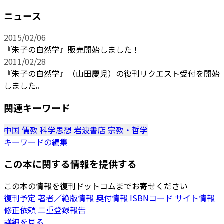
ニュース
2015/02/06
『朱子の自然学』販売開始しました！
2011/02/28
『朱子の自然学』（山田慶児）の復刊リクエスト受付を開始
しました。
関連キーワード
中国
儒教
科学思想
岩波書店
宗教・哲学
キーワードの編集
この本に関する情報を提供する
この本の情報を復刊ドットコムまでお寄せください
復刊予定
著者／絶版情報
奥付情報
ISBNコード
サイト情報
修正依頼
二重登録報告
詳細を見る