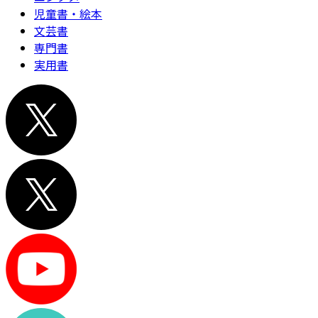
児童書・絵本
文芸書
専門書
実用書