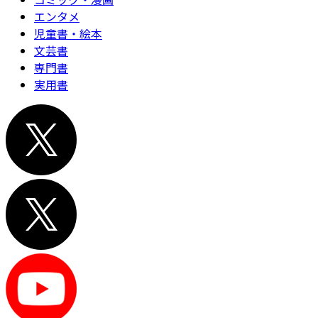
エンタメ
児童書・絵本
文芸書
専門書
実用書