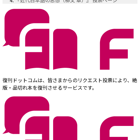
『近代日本語の思想（柳父 章）』 投票ページ
復刊ドットコムは、皆さまからのリクエスト投票により、絶
版・品切れ本を復刊させるサービスです。