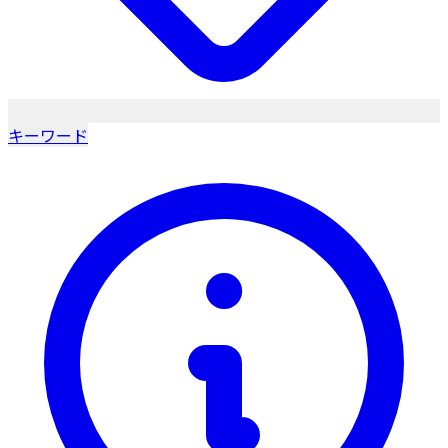
キーワード