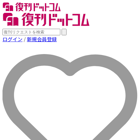
ログイン
/
新規会員登録