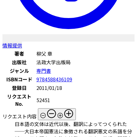
情報提供
著者
柳父 章
出版社
法政大学出版局
ジャンル
専門書
ISBNコード
9784588436109
登録日
2011/01/18
リクエスト
52451
No.
リクエスト内容
日本語の文体は近代以後、翻訳によってつくられた
──大日本帝国憲法に象徴される翻訳悪文の系譜を分