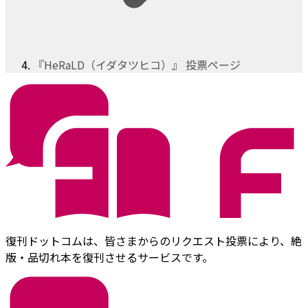
『HeRaLD（イダタツヒコ）』 投票ページ
復刊ドットコムは、皆さまからのリクエスト投票により、絶
版・品切れ本を復刊させるサービスです。