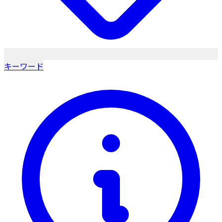
キーワード