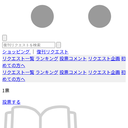
ショッピング
｜
復刊リクエスト
リクエスト一覧
ランキング
投票コメント
リクエスト企画
初
めての方へ
リクエスト一覧
ランキング
投票コメント
リクエスト企画
初
めての方へ
1
票
投票する