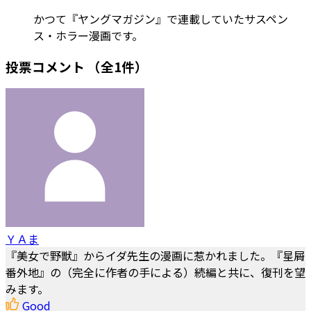
かつて『ヤングマガジン』で連載していたサスペン
ス・ホラー漫画です。
投票コメント
（全1件）
ＹＡま
『美女で野獣』からイダ先生の漫画に惹かれました。『星屑
番外地』の（完全に作者の手による）続編と共に、復刊を望
みます。
Good