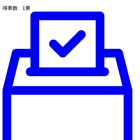
得票数
1
票