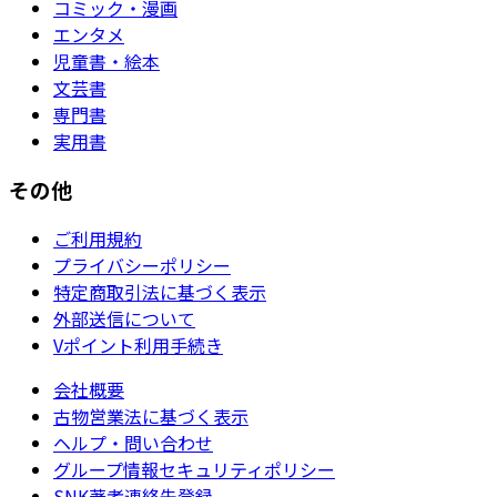
コミック・漫画
エンタメ
児童書・絵本
文芸書
専門書
実用書
その他
ご利用規約
プライバシーポリシー
特定商取引法に基づく表示
外部送信について
Vポイント利用手続き
会社概要
古物営業法に基づく表示
ヘルプ・問い合わせ
グループ情報セキュリティポリシー
SNK著者連絡先登録