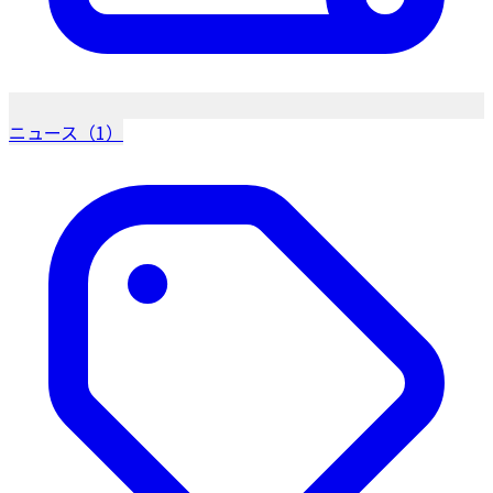
ニュース（1）