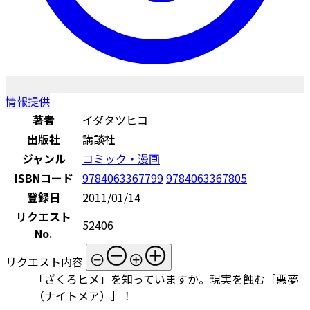
情報提供
著者
イダタツヒコ
出版社
講談社
ジャンル
コミック・漫画
ISBNコード
9784063367799
9784063367805
登録日
2011/01/14
リクエスト
52406
No.
リクエスト内容
「ざくろヒメ」を知っていますか。現実を蝕む［悪夢
（ナイトメア）］！