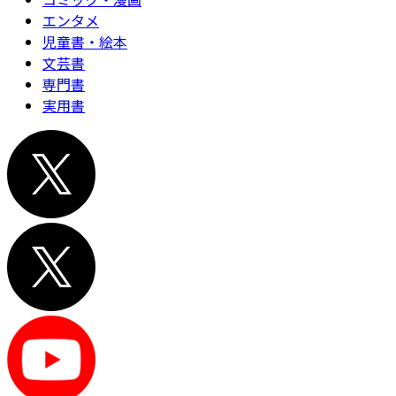
エンタメ
児童書・絵本
文芸書
専門書
実用書