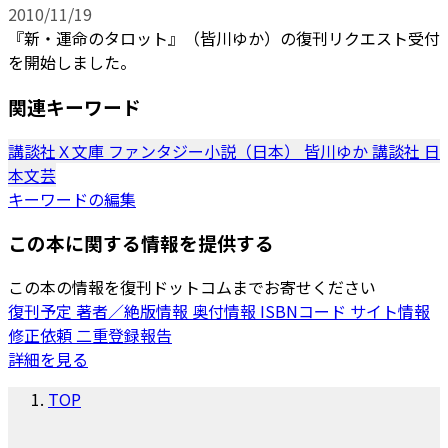
2010/11/19
『新・運命のタロット』（皆川ゆか）の復刊リクエスト受付
を開始しました。
関連キーワード
講談社Ｘ文庫
ファンタジー小説（日本）
皆川ゆか
講談社
日
本文芸
キーワードの編集
この本に関する情報を提供する
この本の情報を復刊ドットコムまでお寄せください
復刊予定
著者／絶版情報
奥付情報
ISBNコード
サイト情報
修正依頼
二重登録報告
詳細を見る
TOP