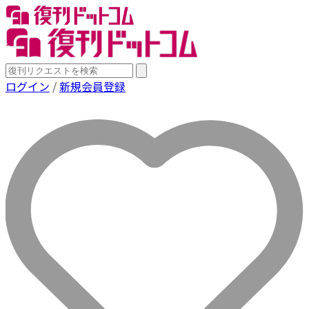
ログイン
/
新規会員登録