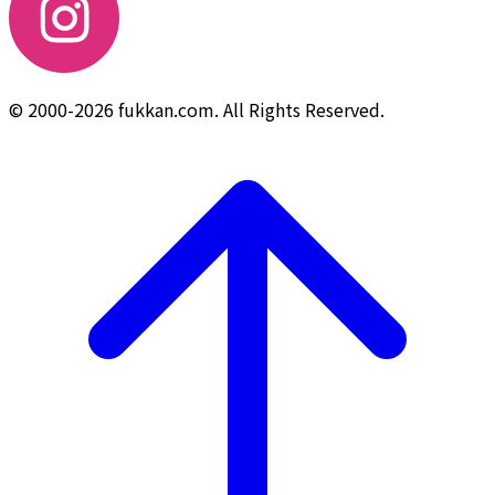
© 2000-2026 fukkan.com. All Rights Reserved.