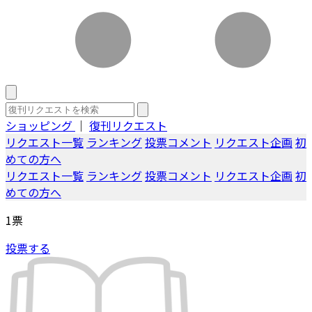
ショッピング
｜
復刊リクエスト
リクエスト一覧
ランキング
投票コメント
リクエスト企画
初
めての方へ
リクエスト一覧
ランキング
投票コメント
リクエスト企画
初
めての方へ
1
票
投票する