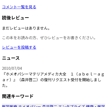
コメント一覧を見る
読後レビュー
まだレビューはありません。
この本をお読みの方、ぜひレビューをお書きください。
レビューを投稿する
ニュース
2010/07/04
『ホメオパシーマテリアメディカ大全 １（ａｂｅｌ－ａｇ
ａｒ）』（森井啓二）の復刊リクエスト受付を開始しまし
た。
関連キーワード
医学医療
ホメオパシー
森井啓二
エンタプライズ
健康・医学