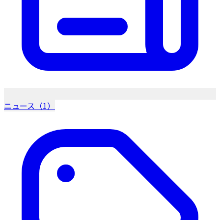
ニュース（1）