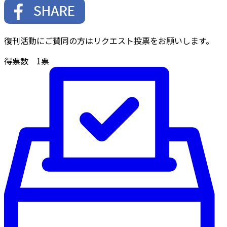
復刊活動にご賛同の方はリクエスト投票をお願いします。
得票数
1
票