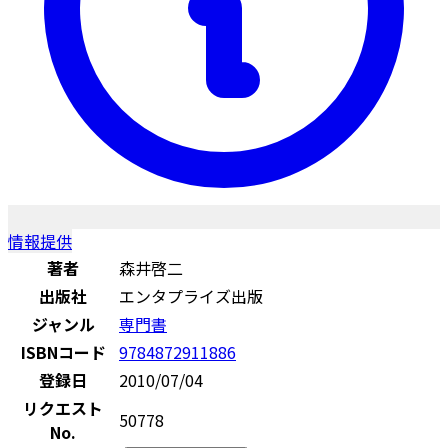
情報提供
著者
森井啓二
出版社
エンタプライズ出版
ジャンル
専門書
ISBNコード
9784872911886
登録日
2010/07/04
リクエスト
50778
No.