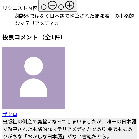
リクエスト内容
翻訳本ではなく日本語で執筆されたほぼ唯一の本格的
なマテリアメディカ
投票コメント
（全1件）
ザクロ
出版社の倒産で廃盤になってしまいましたが、唯一の日本語
で執筆された本格的なマテリアメディカであり 翻訳本にあ
りがちな「おかしな日本語」がない書籍だから。