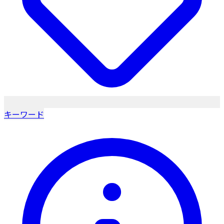
キーワード