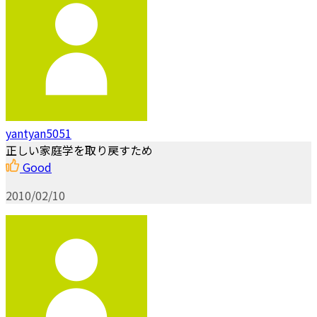
yantyan5051
正しい家庭学を取り戻すため
Good
2010/02/10