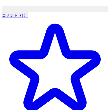
コメント（1）