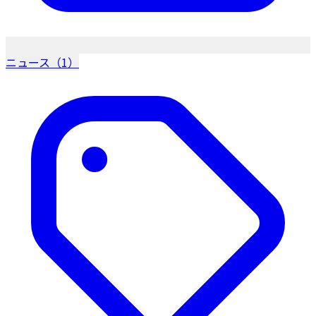
ニュース（1）