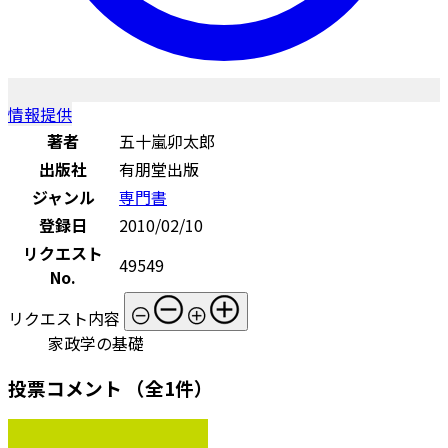
情報提供
著者
五十嵐卯太郎
出版社
有朋堂出版
ジャンル
専門書
登録日
2010/02/10
リクエスト
49549
No.
リクエスト内容
家政学の基礎
投票コメント
（全1件）