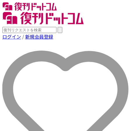
ログイン
/
新規会員登録