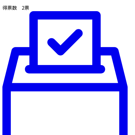
得票数
2
票