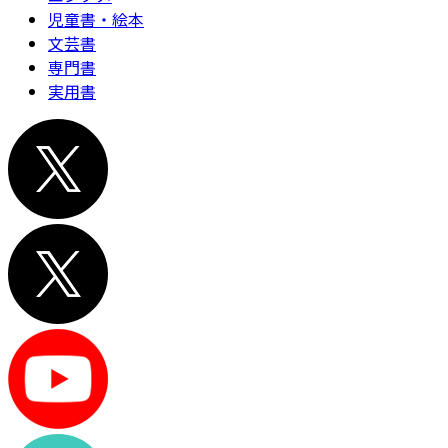
児童書・絵本
文芸書
専門書
実用書