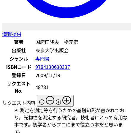
情報提供
著者
国府田隆夫 柊元宏
出版社
東京大学出版会
ジャンル
専門書
ISBNコード
9784130630337
登録日
2009/11/19
リクエスト
48781
No.
リクエスト内容
PL測定を測定等を行うための基礎知識が書かれてお
り，光物性を測定する研究者，技術者にとって有用な
本です。初学者からプロにまで役立つ本だと思いま
す。