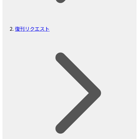
復刊リクエスト