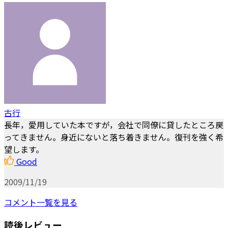
古行
長年，愛用していた本ですが，会社で同僚に貸したところ戻
ってきません。身近にないと落ち着きません。復刊を強く希
望します。
Good
2009/11/19
コメント一覧を見る
読後レビュー