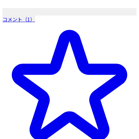
コメント（1）