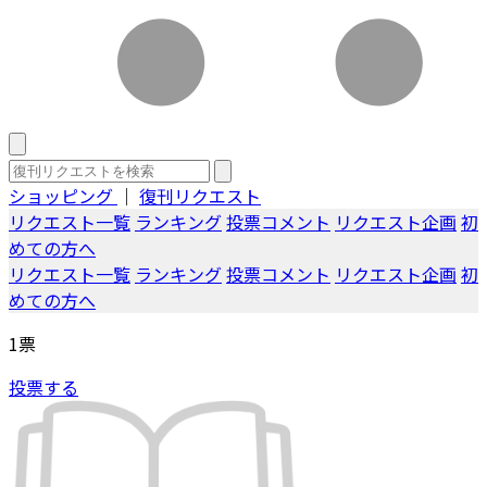
ショッピング
｜
復刊リクエスト
リクエスト一覧
ランキング
投票コメント
リクエスト企画
初
めての方へ
リクエスト一覧
ランキング
投票コメント
リクエスト企画
初
めての方へ
1
票
投票する