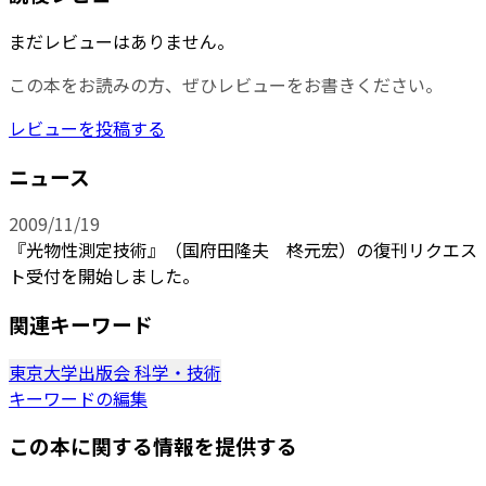
まだレビューはありません。
この本をお読みの方、ぜひレビューをお書きください。
レビューを投稿する
ニュース
2009/11/19
『光物性測定技術』（国府田隆夫 柊元宏）の復刊リクエス
ト受付を開始しました。
関連キーワード
東京大学出版会
科学・技術
キーワードの編集
この本に関する情報を提供する