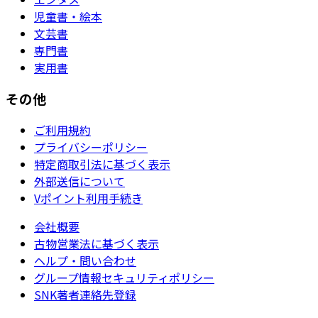
児童書・絵本
文芸書
専門書
実用書
その他
ご利用規約
プライバシーポリシー
特定商取引法に基づく表示
外部送信について
Vポイント利用手続き
会社概要
古物営業法に基づく表示
ヘルプ・問い合わせ
グループ情報セキュリティポリシー
SNK著者連絡先登録