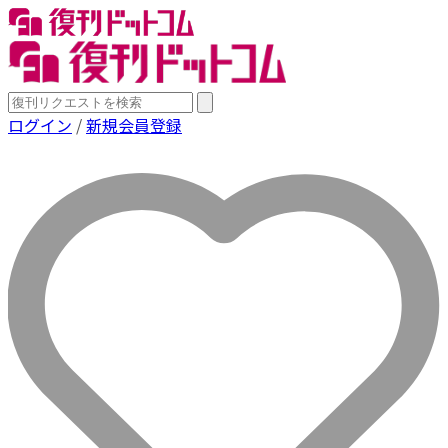
ログイン
/
新規会員登録