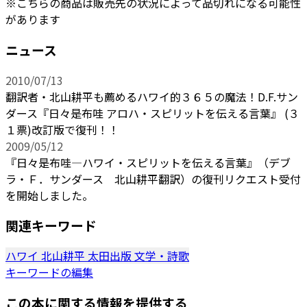
※こちらの商品は販売先の状況によって品切れになる可能性
があります
ニュース
2010/07/13
翻訳者・北山耕平も薦めるハワイ的３６５の魔法！D.F.サン
ダース『日々是布哇 アロハ・スピリットを伝える言葉』 (３
１票)改訂版で復刊！！
2009/05/12
『日々是布哇―ハワイ・スピリットを伝える言葉』（デブ
ラ・Ｆ．サンダース 北山耕平翻訳）の復刊リクエスト受付
を開始しました。
関連キーワード
ハワイ
北山耕平
太田出版
文学・詩歌
キーワードの編集
この本に関する情報を提供する