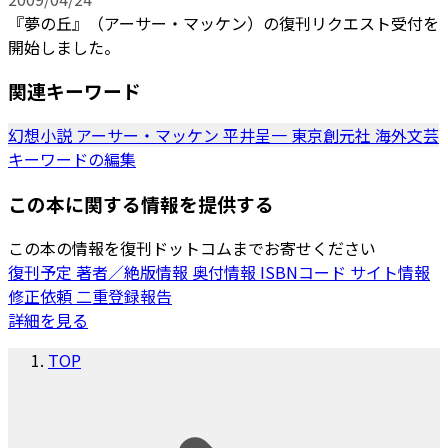
『夢の丘』（アーサー・マッケン）の復刊リクエスト受付を
開始しました。
関連キーワード
幻想小説
アーサー・マッケン
平井呈一
東京創元社
海外文芸
キーワードの編集
この本に関する情報を提供する
この本の情報を復刊ドットコムまでお寄せください
復刊予定
著者／絶版情報
奥付情報
ISBNコード
サイト情報
修正依頼
二重登録報告
詳細を見る
TOP