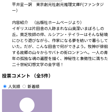
平井呈一訳 東京創元社創元推理文庫F(ファンタジ
ー）
内容紹介 （出版社ホームページより）
イギリスは片田舎の人跡まれな山奥深いまぼろしの
丘。貧乏牧師の倅、ルシアン・テイラーはそんな秘境
にひとり遊びながら、作家になる夢を紡いで暮らして
いた。だが、こんな田舎で何ができよう。牧神が徘徊
する故郷の山々からサバトの街ロンドンへ。一人の青
年の孤独な魂の遍歴を描く、神秘性と象徴性に満ちた
二十世紀幻想文学の金字塔！
投票コメント
（全5件）
人気順
新着順