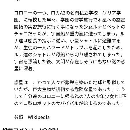
コロニーの一つ、ロカA2の名門私立学校「ソリア学
園」に転校した早々、学園の修学旅行で木星への惑星
開拓の実習旅行に行く事になった少女ルナとペットの
チャコだったが、宇宙船が重力嵐に遭ってしまう。ル
ナ達は船長の指示に従い、小型シャトルに避難する
が、生徒の一人ハワードがトラブルを起こしたため、
ルナ達のシャトルが母船から切り離されてしまった。
宇宙を漂流した後、文明が存在しそうにもない謎の惑
星に漂着。
惑星は 、かつて人々が繁栄を築いた地球と酷似して
いたが、巨大生物が徘徊する危険な星であった。こう
して自分達のコロニーに帰る為の7人の少年少女と1匹
のネコ型ロボットのサバイバルが始まるのであった。
参照 Wikipedia
投票コメント
（全4件）