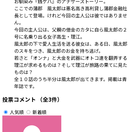
お馴染み『銭ゲバ』のアナザーストーリー。
ここでの蒲郡 風太郎は悪名高き高利貸し蒲郡金融社
長として登場。けれど今回の主人公は彼ではありませ
ん。
今回の主人公は、父親の借金のカタに自ら風太郎の２
号に名乗り出る女子高生・理江。
風太郎の下で愛人生活を送る彼女は、ある日、風太郎
のスキをつき、風太郎のお金を持ち逃げ。
若さと「オンナ」と大金を武器にオトコ達を翻弄する
理江が求めるものは？そして理江が旅路の果てに見た
ものは？
全１０話のうち半分は風太郎が出てきます。掲載は青
年誌です。
投票コメント
（全3件）
人気順
新着順