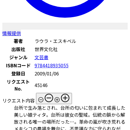
情報提供
著者
ラウラ・エスキベル
出版社
世界文化社
ジャンル
文芸書
ISBNコード
9784418935055
登録日
2009/01/06
リクエスト
45146
No.
リクエスト内容
台所で生み落とされ、台所の匂いに包まれて成長した
美しい娘ティタ。台所は彼女の聖域。伝統の鎖から解
放される唯一の場所だった…。革命の嵐が吹き荒れる
メキシコの農場を舞台に、不思議な力に守られなが