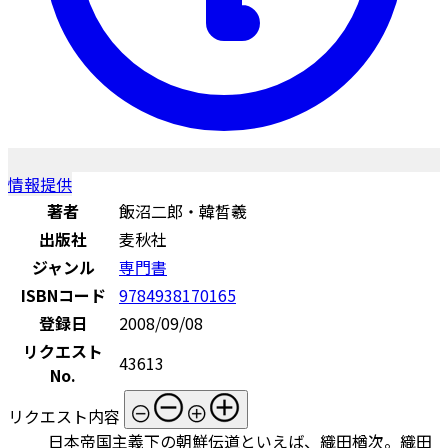
情報提供
著者
飯沼二郎・韓晳羲
出版社
麦秋社
ジャンル
専門書
ISBNコード
9784938170165
登録日
2008/09/08
リクエスト
43613
No.
リクエスト内容
日本帝国主義下の朝鮮伝道といえば、織田楢次。織田