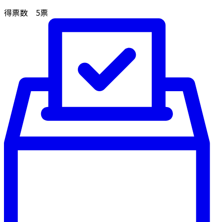
得票数
5
票