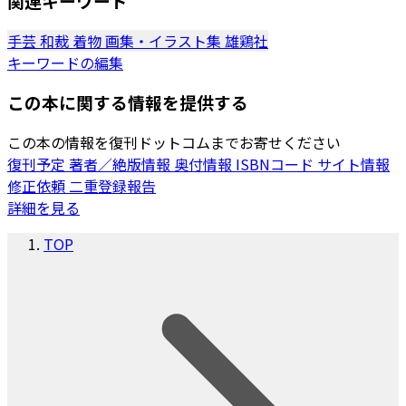
関連キーワード
手芸
和裁
着物
画集・イラスト集
雄鶏社
キーワードの編集
この本に関する情報を提供する
この本の情報を復刊ドットコムまでお寄せください
復刊予定
著者／絶版情報
奥付情報
ISBNコード
サイト情報
修正依頼
二重登録報告
詳細を見る
TOP