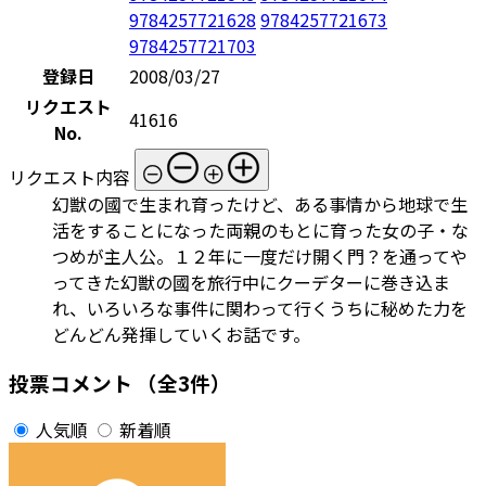
9784257721628
9784257721673
9784257721703
登録日
2008/03/27
リクエスト
41616
No.
リクエスト内容
幻獣の國で生まれ育ったけど、ある事情から地球で生
活をすることになった両親のもとに育った女の子・な
つめが主人公。１２年に一度だけ開く門？を通ってや
ってきた幻獣の國を旅行中にクーデターに巻き込ま
れ、いろいろな事件に関わって行くうちに秘めた力を
どんどん発揮していくお話です。
投票コメント
（全3件）
人気順
新着順