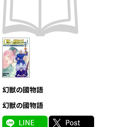
幻獣の國物語
幻獣の國物語