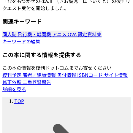
『なをもつかぜのほん』（きお誠児 山下いくと）の復刊リ
クエスト受付を開始しました。
関連キーワード
同人誌
飛行機・戦闘機
アニメ
OVA
設定資料集
キーワードの編集
この本に関する情報を提供する
この本の情報を復刊ドットコムまでお寄せください
復刊予定
著者／絶版情報
奥付情報
ISBNコード
サイト情報
修正依頼
二重登録報告
詳細を見る
TOP