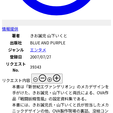
情報提供
著者
きお誠児 山下いくと
出版社
BLUE AND PURPLE
ジャンル
エンタメ
登録日
2007/07/27
リクエスト
39343
No.
リクエスト内容
本書は『新世紀エヴァンゲリオン』のメカデザインを
手がけた、きお誠児・山下いくと両氏による、OVA作
品『戦闘妖精雪風』の設定資料集である。
本書には、きお誠児氏・山下いくと氏が担当したメカ
ニックデザインの他、OVA製作現場の裏話、没絵コン