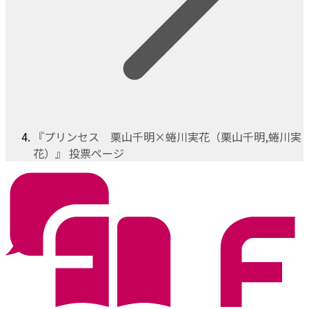
『プリンセス 栗山千明×蜷川実花（栗山千明,蜷川実
花）』 投票ページ