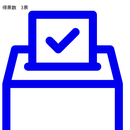
得票数
3
票