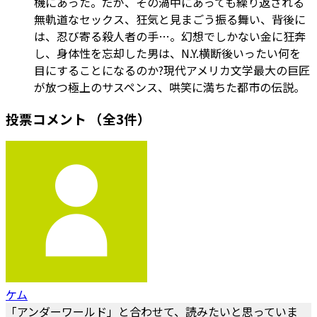
機にあった。だが、その渦中にあっても繰り返される
無軌道なセックス、狂気と見まごう振る舞い、背後に
は、忍び寄る殺人者の手…。幻想でしかない金に狂奔
し、身体性を忘却した男は、N.Y.横断後いったい何を
目にすることになるのか?現代アメリカ文学最大の巨匠
が放つ極上のサスペンス、哄笑に満ちた都市の伝説。
投票コメント
（全3件）
ケム
「アンダーワールド」と合わせて、読みたいと思っていま