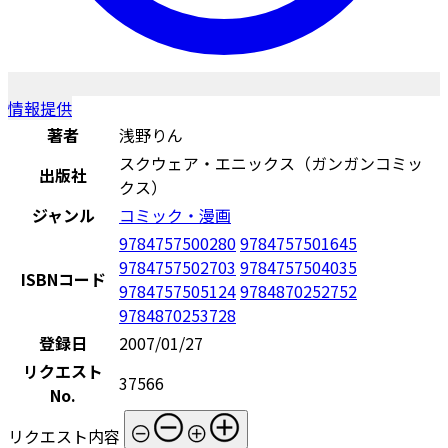
情報提供
著者
浅野りん
スクウェア・エニックス（ガンガンコミッ
出版社
クス）
ジャンル
コミック・漫画
9784757500280
9784757501645
9784757502703
9784757504035
ISBNコード
9784757505124
9784870252752
9784870253728
登録日
2007/01/27
リクエスト
37566
No.
リクエスト内容