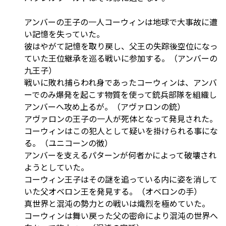
アンバーの王子の一人コーウィンは地球で大事故に遭
い記憶を失っていた。
彼はやがて記憶を取り戻し、父王の失踪後空位になっ
ていた王位継承を巡る戦いに参加する。（アンバーの
九王子）
戦いに敗れ捕らわれ身であったコーウィンは、アンバ
ーでのみ爆発を起こす物質を使って銃兵部隊を組織し
アンバーへ攻め上るが。（アヴァロンの銃）
アヴァロンの王子の一人が死体となって発見された。
コーウィンはこの犯人として疑いを掛けられる事にな
る。（ユニコーンの徴）
アンバーを支えるパターンが何者かによって破壊され
ようとしていた。
コーウィン王子はその謎を追っている内に姿を消して
いた父オベロン王を発見する。（オベロンの手）
真世界と混沌の勢力との戦いは熾烈を極めていた。
コーウィンは舞い戻った父の密命により混沌の世界へ