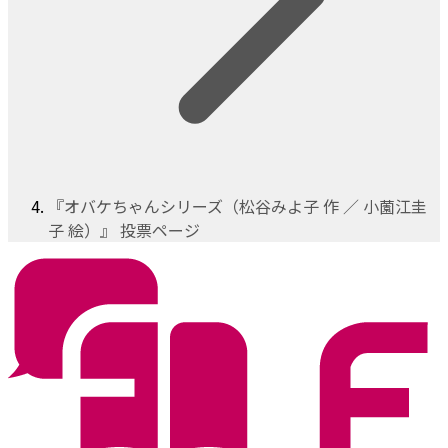
『オバケちゃんシリーズ（松谷みよ子 作 ／ 小薗江圭
子 絵）』 投票ページ