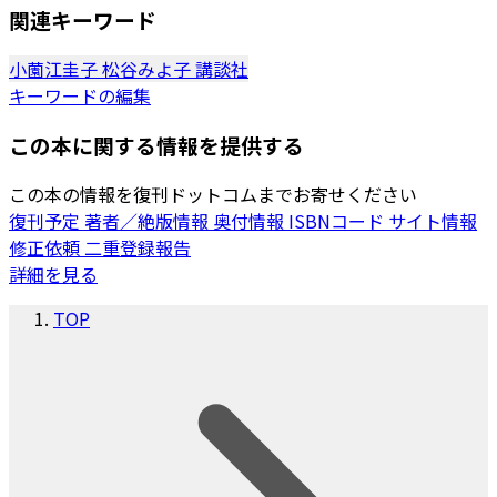
関連キーワード
小薗江圭子
松谷みよ子
講談社
キーワードの編集
この本に関する情報を提供する
この本の情報を復刊ドットコムまでお寄せください
復刊予定
著者／絶版情報
奥付情報
ISBNコード
サイト情報
修正依頼
二重登録報告
詳細を見る
TOP