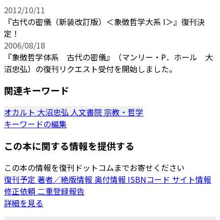
2012/10/11
『古代の密儀（新装改訂版）＜象徴哲学大系 I＞』復刊決
定！
2006/08/18
『象徴哲学体系 古代の密儀』（マンリー・P．ホール 大
沼忠弘）の復刊リクエスト受付を開始しました。
関連キーワード
オカルト
大沼忠弘
人文書院
宗教・哲学
キーワードの編集
この本に関する情報を提供する
この本の情報を復刊ドットコムまでお寄せください
復刊予定
著者／絶版情報
奥付情報
ISBNコード
サイト情報
修正依頼
二重登録報告
詳細を見る