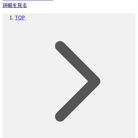
詳細を見る
TOP