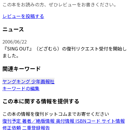
この本をお読みの方、ぜひレビューをお書きください。
レビューを投稿する
ニュース
2006/06/22
『SING OUT』（どざむら）の復刊リクエスト受付を開始し
ました。
関連キーワード
ヤングキング
少年画報社
キーワードの編集
この本に関する情報を提供する
この本の情報を復刊ドットコムまでお寄せください
復刊予定
著者／絶版情報
奥付情報
ISBNコード
サイト情報
修正依頼
二重登録報告