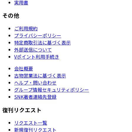
実用書
その他
ご利用規約
プライバシーポリシー
特定商取引法に基づく表示
外部送信について
Vポイント利用手続き
会社概要
古物営業法に基づく表示
ヘルプ・問い合わせ
グループ情報セキュリティポリシー
SNK著者連絡先登録
復刊リクエスト
リクエスト一覧
新規復刊リクエスト