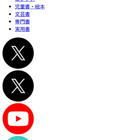
児童書・絵本
文芸書
専門書
実用書