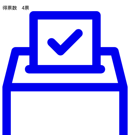
得票数
4
票