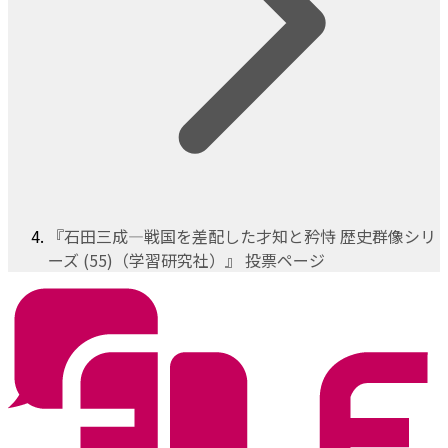
『石田三成―戦国を差配した才知と矜恃 歴史群像シリ
ーズ (55)（学習研究社）』 投票ページ