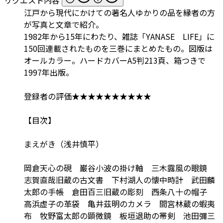
江戸から現代にかけての著名人ゆかりの品を縁者の方
が写真と文章で紹介。
1982年から15年にわたり、雑誌「YANASE LIFE」に
150回連載されたものを三巻にまとめたもの。図版は
オールカラー。ハードカバーA5判213頁、箱つきで
1997年出版。
登録者の評価★★★★★★★★★★
【目次】
まえがき（浅井慎平）
岡倉天心の硯 巌谷小波の掛け軸 三木露風の眼鏡
志賀直哉旧蔵の古文書 下村湖人の懐中時計 武田麟
太郎の手帳 倉田百三旧蔵の彫刻 西条八十の帽子
高浜虚子の革袋 亀井茲明のカメラ 間宮林蔵の蝦夷
布 牧野富太郎の顕微鏡 板垣退助の帯剣 池田彌三