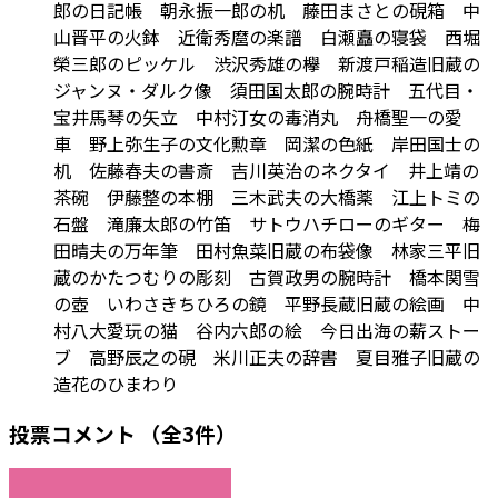
郎の日記帳 朝永振一郎の机 藤田まさとの硯箱 中
山晋平の火鉢 近衛秀麿の楽譜 白瀬矗の寝袋 西堀
榮三郎のピッケル 渋沢秀雄の欅 新渡戸稲造旧蔵の
ジャンヌ・ダルク像 須田国太郎の腕時計 五代目・
宝井馬琴の矢立 中村汀女の毒消丸 舟橋聖一の愛
車 野上弥生子の文化勲章 岡潔の色紙 岸田国士の
机 佐藤春夫の書斎 吉川英治のネクタイ 井上靖の
茶碗 伊藤整の本棚 三木武夫の大橋薬 江上トミの
石盤 滝廉太郎の竹笛 サトウハチローのギター 梅
田晴夫の万年筆 田村魚菜旧蔵の布袋像 林家三平旧
蔵のかたつむりの彫刻 古賀政男の腕時計 橋本関雪
の壺 いわさきちひろの鏡 平野長蔵旧蔵の絵画 中
村八大愛玩の猫 谷内六郎の絵 今日出海の薪ストー
ブ 高野辰之の硯 米川正夫の辞書 夏目雅子旧蔵の
造花のひまわり
投票コメント
（全3件）