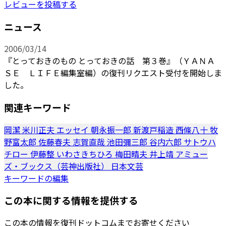
レビューを投稿する
ニュース
2006/03/14
『とっておきのもの とっておきの話 第３巻』（ＹＡＮＡ
ＳＥ ＬＩＦＥ編集室編）の復刊リクエスト受付を開始しま
した。
関連キーワード
岡潔
米川正夫
エッセイ
朝永振一郎
新渡戸稲造
西條八十
牧
野富太郎
佐藤春夫
志賀直哉
池田彌三郎
谷内六郎
サトウハ
チロー
伊藤整
いわさきちひろ
梅田晴夫
井上靖
アミュー
ズ・ブックス（芸神出版社）
日本文芸
キーワードの編集
この本に関する情報を提供する
この本の情報を復刊ドットコムまでお寄せください