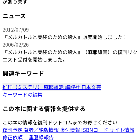
があります
ニュース
2012/07/09
『メルカトルと美袋のための殺人』販売開始しました！
2006/02/26
『メルカトルと美袋のための殺人』（麻耶雄嵩）の復刊リク
エスト受付を開始しました。
関連キーワード
推理（ミステリ）
麻耶雄嵩
講談社
日本文芸
キーワードの編集
この本に関する情報を提供する
この本の情報を復刊ドットコムまでお寄せください
復刊予定
著者／絶版情報
奥付情報
ISBNコード
サイト情報
修正依頼
二重登録報告