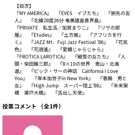
【目次】
『MY AMERICA』 『EVES イブたち』 『旅先の友
人』 『北緯28度26分 奄美諸島喜界島』
『PRIVATE 私生活／加賀まりこ』 『リサの部
屋』 『Etudes』 『土方巽』 『アフリカを行
く』 『JAZZ Mt．Fuji Jazz Festival '86』 『花気
色』 『花逍遙』 『愛嬌じゃらじゃら』
『FROTICA LAROTICA』 『細雪の女たち』 『人
間・柴田錬三郎』 『8×10の世界 恵山・北海
道』 『ビック・サーの神話 California I Love
You』 『岸本加世子In New York』 『春画 男と
女』 『High Jump スーパー陸上'88』 『未来架
橋 瀬戸大橋』 『舌出し天使』
投票コメント
（全1件）