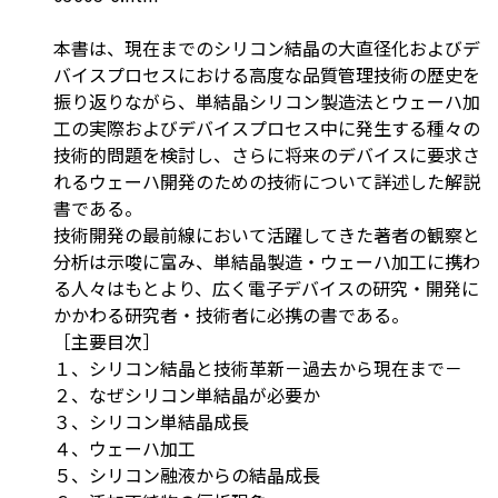
本書は、現在までのシリコン結晶の大直径化およびデ
バイスプロセスにおける高度な品質管理技術の歴史を
振り返りながら、単結晶シリコン製造法とウェーハ加
工の実際およびデバイスプロセス中に発生する種々の
技術的問題を検討し、さらに将来のデバイスに要求さ
れるウェーハ開発のための技術について詳述した解説
書である。
技術開発の最前線において活躍してきた著者の観察と
分析は示唆に富み、単結晶製造・ウェーハ加工に携わ
る人々はもとより、広く電子デバイスの研究・開発に
かかわる研究者・技術者に必携の書である。
［主要目次］
１、シリコン結晶と技術革新－過去から現在まで－
２、なぜシリコン単結晶が必要か
３、シリコン単結晶成長
４、ウェーハ加工
５、シリコン融液からの結晶成長