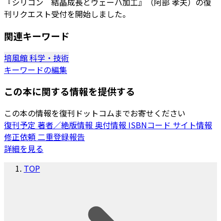
『シリコン 結晶成長とウェーハ加工』（阿部 孝夫）の復
刊リクエスト受付を開始しました。
関連キーワード
培風館
科学・技術
キーワードの編集
この本に関する情報を提供する
この本の情報を復刊ドットコムまでお寄せください
復刊予定
著者／絶版情報
奥付情報
ISBNコード
サイト情報
修正依頼
二重登録報告
詳細を見る
TOP