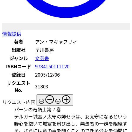
情報提供
著者
アン・マキャフリィ
出版社
早川書房
ジャンル
文芸書
ISBNコード
9784150111120
登録日
2005/12/06
リクエスト
31803
No.
リクエスト内容
パーンの竜騎士第７巻
テルガー城塞ノ太守の姉セラは、女太守になるという
野心を抱いて城塞を飛び出し、無法者の一群を組織す
る。さらには竜の声を聞くことのできる少女を仲間に