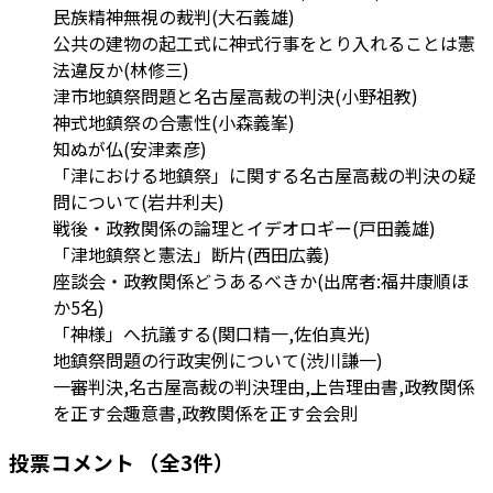
民族精神無視の裁判(大石義雄)
公共の建物の起工式に神式行事をとり入れることは憲
法違反か(林修三)
津市地鎮祭問題と名古屋高裁の判決(小野祖教)
神式地鎮祭の合憲性(小森義峯)
知ぬが仏(安津素彦)
「津における地鎮祭」に関する名古屋高裁の判決の疑
問について(岩井利夫)
戦後・政教関係の論理とイデオロギー(戸田義雄)
「津地鎮祭と憲法」断片(西田広義)
座談会・政教関係どうあるべきか(出席者:福井康順ほ
か5名)
「神様」へ抗議する(関口精一,佐伯真光)
地鎮祭問題の行政実例について(渋川謙一)
一審判決,名古屋高裁の判決理由,上告理由書,政教関係
を正す会趣意書,政教関係を正す会会則
投票コメント
（全3件）