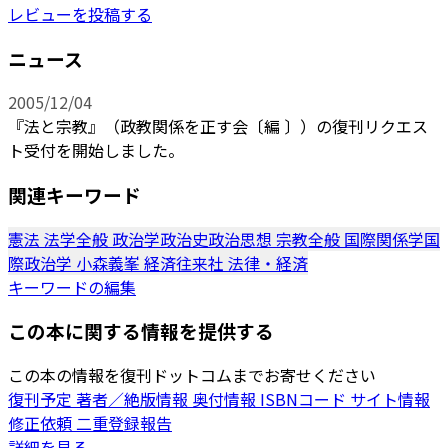
レビューを投稿する
ニュース
2005/12/04
『法と宗教』（政教関係を正す会〔編 〕）の復刊リクエス
ト受付を開始しました。
関連キーワード
憲法
法学全般
政治学政治史政治思想
宗教全般
国際関係学国
際政治学
小森義峯
経済往来社
法律・経済
キーワードの編集
この本に関する情報を提供する
この本の情報を復刊ドットコムまでお寄せください
復刊予定
著者／絶版情報
奥付情報
ISBNコード
サイト情報
修正依頼
二重登録報告
詳細を見る