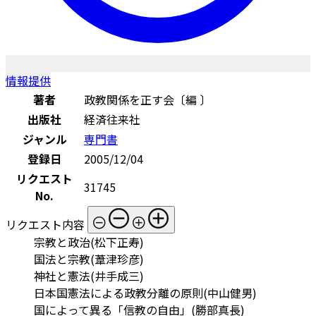
情報提供
著者
政教関係を正す会〔編 〕
出版社
経済往来社
ジャンル
専門書
登録日
2005/12/04
リクエスト
31745
No.
リクエスト内容
宗教と政治(松下正寿)
国法と宗教(葦津珍彦)
神社と憲法(井手成三)
日本国憲法による政教分離の原則(中山健男)
国によって異る「信教の自由」(勝部真長)