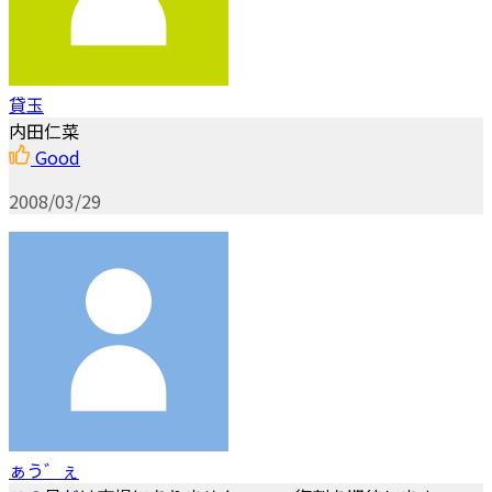
貸玉
内田仁菜
Good
2008/03/29
ぁう゛ぇ