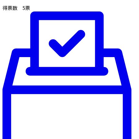
得票数
5
票