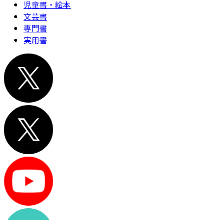
児童書・絵本
文芸書
専門書
実用書