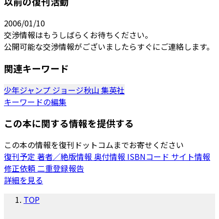
以前の復刊活動
2006/01/10
交渉情報はもうしばらくお待ちください。
公開可能な交渉情報がございましたらすぐにご連絡します。
関連キーワード
少年ジャンプ
ジョージ秋山
集英社
キーワードの編集
この本に関する情報を提供する
この本の情報を復刊ドットコムまでお寄せください
復刊予定
著者／絶版情報
奥付情報
ISBNコード
サイト情報
修正依頼
二重登録報告
詳細を見る
TOP