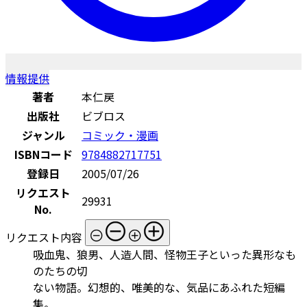
情報提供
著者
本仁戻
出版社
ビブロス
ジャンル
コミック・漫画
ISBNコード
9784882717751
登録日
2005/07/26
リクエスト
29931
No.
リクエスト内容
吸血鬼、狼男、人造人間、怪物王子といった異形なも
のたちの切
ない物語。幻想的、唯美的な、気品にあふれた短編
集。