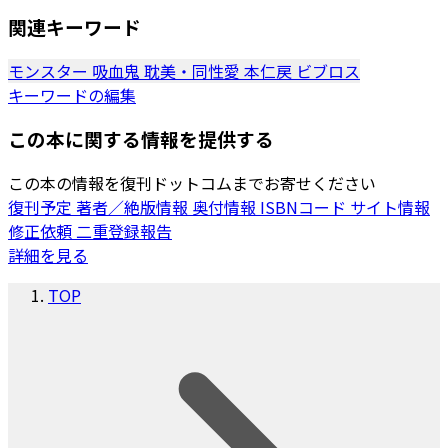
関連キーワード
モンスター
吸血鬼
耽美・同性愛
本仁戻
ビブロス
キーワードの編集
この本に関する情報を提供する
この本の情報を復刊ドットコムまでお寄せください
復刊予定
著者／絶版情報
奥付情報
ISBNコード
サイト情報
修正依頼
二重登録報告
詳細を見る
TOP