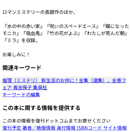
ロマンミステリーの表題作のほか、
『水の中の赤い家』『呪いのスペードエース』『蝶になった
モニカ』『吸血鬼』『竹の花がよぶ』『わたしが死んだ朝』
『ミラ』を収録。
お楽しみに！
関連キーワード
推理（ミステリ）
新生活のお供に！全集（選集）、全巻フ
ェア
青池保子
集英社
キーワードの編集
この本に関する情報を提供する
この本の情報を復刊ドットコムまでお寄せください
復刊予定
著者／絶版情報
奥付情報
ISBNコード
サイト情報