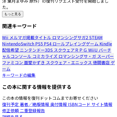
洋 葉月まゆみ 原作）の復刊リクエスト受付を開始しまし
た。
もっと見る
関連キーワード
Wii
メルマガ掲載タイトル
ロマンシングサガ2
STEAM
NintendoSwitch
PS5
PS4
ロールプレイングゲーム
Kindle
配信希望
ニンテンドー3DS
スクウェアＲＰＧ
WiiU
バーチ
ャルコンソール
コミカライズ
ロマンシングサ・ガ
スーパー
ファミコン
面堂かずき
スクウェア・エニックス
徳間書店
ゲ
ーム
キーワードの編集
この本に関する情報を提供する
この本の情報を復刊ドットコムまでお寄せください
復刊予定
著者／絶版情報
奥付情報
ISBNコード
サイト情報
修正依頼
二重登録報告
詳細を見る