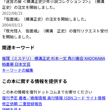
『迷宮の扉 ＜横溝正史少年小説コレクション 2＞』（横溝
正史）の注文を開始しました。
2022/08/23
『仮面城』（横溝正史）の注文を開始しました。
2004/03/13
『夜光怪人 仮面城』（横溝 正史）の復刊リクエスト受付
を開始しました。
関連キーワード
推理（ミステリ）
横溝正史
杉本一文
角川書店
KADOKAWA
柏書房
日本文芸
キーワードの編集
この本に関する情報を提供する
この本の情報を復刊ドットコムまでお寄せください
復刊予定
著者／絶版情報
奥付情報
ISBNコード
サイト情報
修正依頼
二重登録報告
詳細を見る