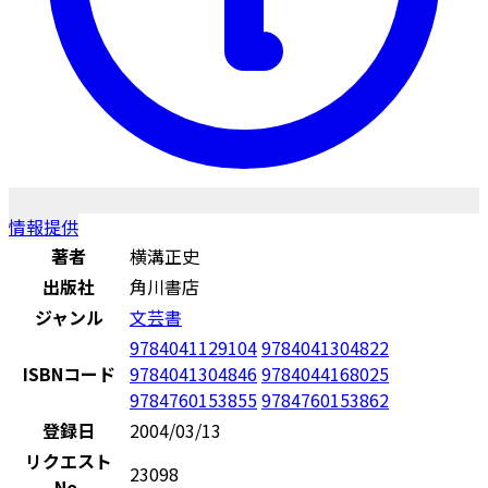
情報提供
著者
横溝正史
出版社
角川書店
ジャンル
文芸書
9784041129104
9784041304822
ISBNコード
9784041304846
9784044168025
9784760153855
9784760153862
登録日
2004/03/13
リクエスト
23098
No.