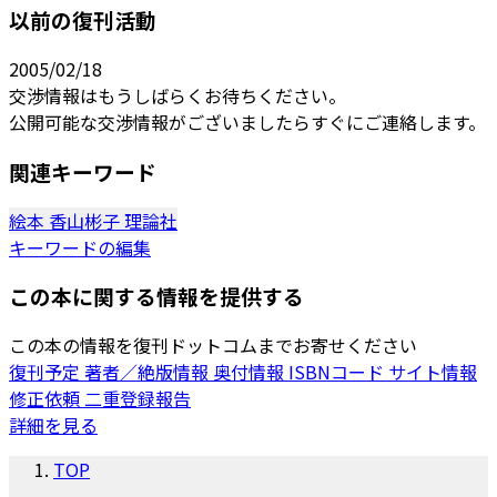
以前の復刊活動
2005/02/18
交渉情報はもうしばらくお待ちください。
公開可能な交渉情報がございましたらすぐにご連絡します。
関連キーワード
絵本
香山彬子
理論社
キーワードの編集
この本に関する情報を提供する
この本の情報を復刊ドットコムまでお寄せください
復刊予定
著者／絶版情報
奥付情報
ISBNコード
サイト情報
修正依頼
二重登録報告
詳細を見る
TOP