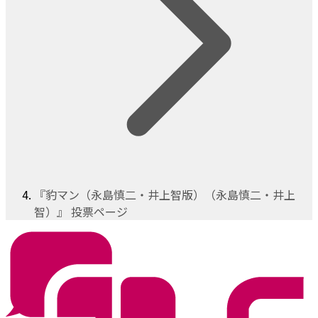
『豹マン（永島慎二・井上智版）（永島慎二・井上
智）』 投票ページ