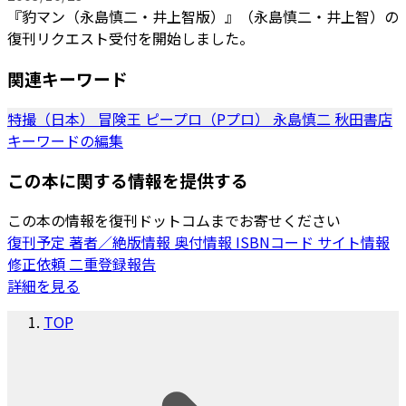
『豹マン（永島慎二・井上智版）』（永島慎二・井上智）の
復刊リクエスト受付を開始しました。
関連キーワード
特撮（日本）
冒険王
ピープロ（Pプロ）
永島慎二
秋田書店
キーワードの編集
この本に関する情報を提供する
この本の情報を復刊ドットコムまでお寄せください
復刊予定
著者／絶版情報
奥付情報
ISBNコード
サイト情報
修正依頼
二重登録報告
詳細を見る
TOP