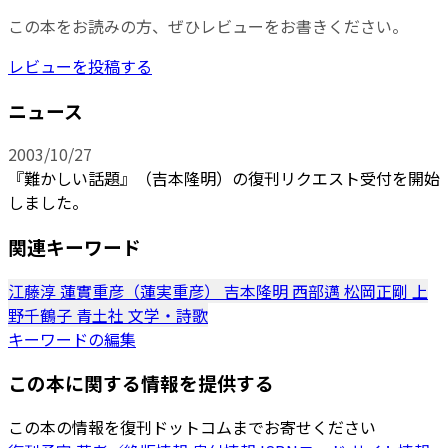
この本をお読みの方、ぜひレビューをお書きください。
レビューを投稿する
ニュース
2003/10/27
『難かしい話題』（吉本隆明）の復刊リクエスト受付を開始
しました。
関連キーワード
江藤淳
蓮實重彦（蓮実重彦）
吉本隆明
西部邁
松岡正剛
上
野千鶴子
青土社
文学・詩歌
キーワードの編集
この本に関する情報を提供する
この本の情報を復刊ドットコムまでお寄せください