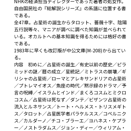
NHKの経済担当ディレクターであった著者の処女作。
自由国民社の『総解説シリーズ』の系譜に位置する書
である。
全47章。占星術の誕生からタロット、薔薇十字、陰陽
五行説等々、マニアが調べに調べた知識が並べられて
いる。オカルトへの基本知識を得るためには格好の書
である。
1983年に早くも改訂版が中公文庫(M-208)から出てい
る。
内容 初めに／占星術の誕生／有史以前の歴史／ピラ
ミッドの謎／暦の成立／星統記／ミトラスの崩壊／ギ
リシャの占星術／ローマとアレキサンドリアの占星術
／プトレマイオス／魚座の時代／黙示録のドラマ／予
言の呪縛／イスラムとインド／まくろコスムとミクロ
コスム／占星術は死なず／ダンテ／ビザンツ占星術の
流入とルネサンス／トート・ヘルメス・トリスメギト
ス／タロット／占星医学者パラケルスス／コペルニク
ス／カルダーノ／チコ・ブラーエ／ヨハネス・ケプラ
ー／ノストラダムス／ジョン・ディー／ウィリアム・